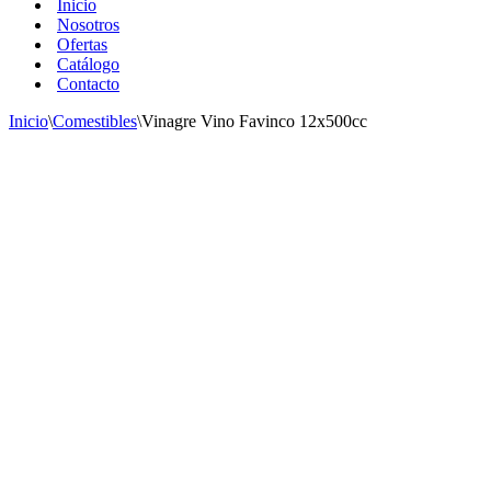
Inicio
Nosotros
Ofertas
Catálogo
Contacto
Inicio
\
Comestibles
\
Vinagre Vino Favinco 12x500cc